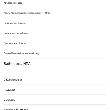
Хабаровский край
Ханты-Мансийский автономный округ – Югра
Челябинская область
Чувашская Республика
Ярославская область
Ямало-Ненецкий автономный округ
Библиотека НПА
Конституция
Кодексы
Законы
Верховный Суд РФ