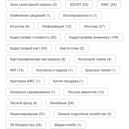
Зона санитарной охраны (3)
ЗОУИТ (53)
ИЖС (24)
Изменение сведений (1)
Изолированность (1)
Изъятие (6)
Информация (12)
Ипотека (27)
Кадастровая стоимость (32)
Кадастровому инженеру (109)
Кадастровый учет (24)
Карта-план (2)
Картографические материалы (6)
Категория земли (4)
ККР (74)
Контроль и надзор (1)
Красные линии (1)
Критерии ИЖС (1)
Купля-продажа (1)
Лазерное сканирование (1)
Лесная амнистия (12)
Лесной фонд (4)
Линейные (24)
Лицензирование (31)
Личное подсобное хозяйство (3)
ЛК Росреестра (26)
Маркетплейс (1)