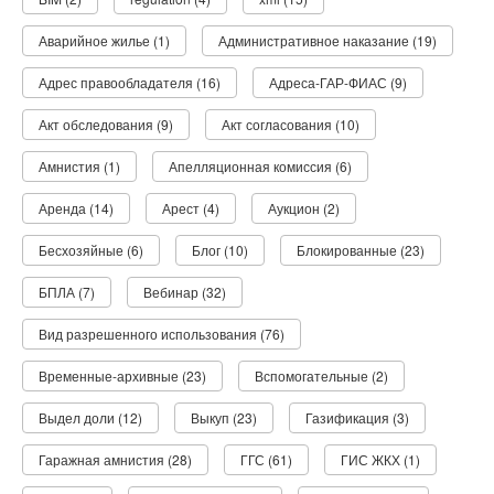
Аварийное жилье (1)
Административное наказание (19)
Адрес правообладателя (16)
Адреса-ГАР-ФИАС (9)
Акт обследования (9)
Акт согласования (10)
Амнистия (1)
Апелляционная комиссия (6)
Аренда (14)
Арест (4)
Аукцион (2)
Бесхозяйные (6)
Блог (10)
Блокированные (23)
БПЛА (7)
Вебинар (32)
Вид разрешенного использования (76)
Временные-архивные (23)
Вспомогательные (2)
Выдел доли (12)
Выкуп (23)
Газификация (3)
Гаражная амнистия (28)
ГГС (61)
ГИС ЖКХ (1)