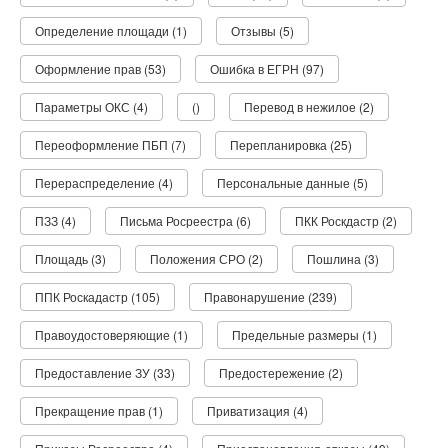
Определение площади (1)
Отзывы (5)
Оформление прав (53)
Ошибка в ЕГРН (97)
Параметры ОКС (4)
()
Перевод в нежилое (2)
Переоформление ПБП (7)
Перепланировка (25)
Перераспределение (4)
Персональные данные (5)
ПЗЗ (4)
Письма Росреестра (6)
ПКК Роскдастр (2)
Площадь (3)
Положения СРО (2)
Пошлина (3)
ППК Роскадастр (105)
Правонарушение (239)
Правоудостоверяющие (1)
Предельные размеры (1)
Предоставление ЗУ (33)
Предостережение (2)
Прекращение прав (1)
Приватизация (4)