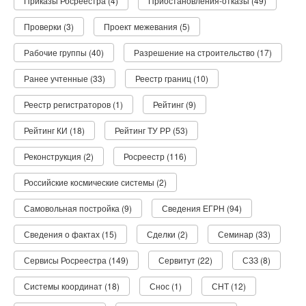
Приказы Росреестра (4)
Приостановления-отказы (49)
Проверки (3)
Проект межевания (5)
Рабочие группы (40)
Разрешение на строительство (17)
Ранее учтенные (33)
Реестр границ (10)
Реестр регистраторов (1)
Рейтинг (9)
Рейтинг КИ (18)
Рейтинг ТУ РР (53)
Реконструкция (2)
Росреестр (116)
Российские космические системы (2)
Самовольная постройка (9)
Сведения ЕГРН (94)
Сведения о фактах (15)
Сделки (2)
Семинар (33)
Сервисы Росреестра (149)
Сервитут (22)
СЗЗ (8)
Системы координат (18)
Снос (1)
СНТ (12)