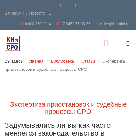
Форум
|
Новости
|
8 800 350 2014
+7 8452 75-30-76
office@kiportal.ru
Вы здесь:
Главная
Библиотека
Статьи
Экспертиза
/
/
/
приостановок и судебные процессы СРО
Экспертиза приостановок и судебные
процессы СРО
Задумывались ли вы как часто
меняется законодательство в