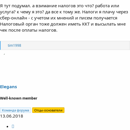
Я тут подумал. а взимание налогов это что? работа или
услуга? к чему я это? да все к тому же. Налоги я плачу через
сбер-онлайн - с учетом их мнений и писем получается
Налоговый орган тоже должен иметь ККТ и высылать мне
чек после оплаты налогов.
R
tim1998
e
a
c
t
i
o
n
s
Elegans
:
Well-known member
Команда форума
Отцы-основатели
13.06.2018