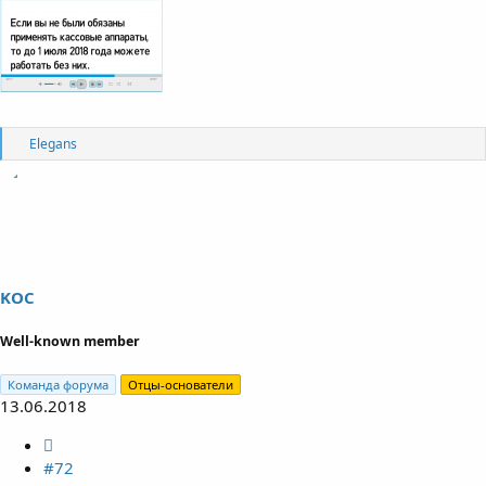
R
Elegans
e
a
c
t
i
o
n
s
KOC
:
Well-known member
Команда форума
Отцы-основатели
13.06.2018
#72