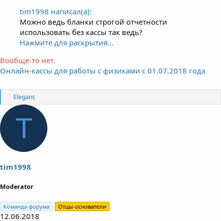
tim1998 написал(а):
Можно ведь бланки строгой отчетности
использовать без кассы так ведь?
Нажмите для раскрытия...
Вообще-то нет.
Онлайн-кассы для работы с физиками с 01.07.2018 года
R
Elegans
e
a
T
c
t
i
o
n
s
tim1998
:
Moderator
Команда форума
Отцы-основатели
12.06.2018