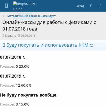
Вход
Методический орган рекомендует
Онлайн-кассы для работы с физиками с
01.07.2018 года
А
Д
Elegans
06.06.2018
в
а
т
Буду покупать и использовать ККМ с:
т
о
а
р
н
01.07.2018 г.
т
а
е
ч
м
а
Голосов:
5
25.0%
ы
л
а
01.07.2019 г.
Голосов:
12
60.0%
Не буду покупать вообще.
Голосов:
3
15.0%