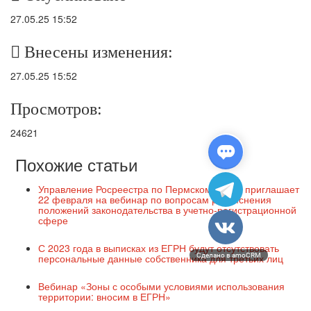
27.05.25 15:52
Внесены изменения:
27.05.25 15:52
Просмотров:
24621
Похожие статьи
Управление Росреестра по Пермскому краю приглашает
22 февраля на вебинар по вопросам разъяснения
положений законодательства в учетно-регистрационной
сфере
С 2023 года в выписках из ЕГРН будут отсутствовать
персональные данные собственника для третьих лиц
Сделано в amoCRM
Вебинар «Зоны с особыми условиями использования
территории: вносим в ЕГРН»