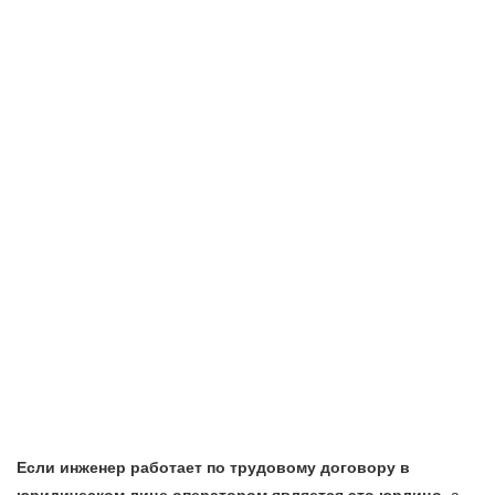
Если инженер работает по трудовому договору в
юридическом лице оператором является это юрлицо
, а