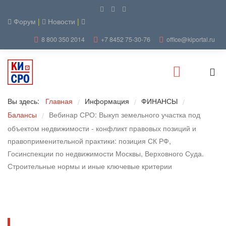
Форум
|
Новости
|
8 800 350 2014
+7 8452 75-30-76
office@kiportal.ru
Вы здесь:
Главная
Информация
ФИНАНСЫ
/
/
/
Балансы
Вебинар СРО: Выкуп земельного участка под
/
объектом недвижимости - конфликт правовых позиций и
правоприменительной практики: позиция СК РФ,
Госинспекции по недвижимости Москвы, Верховного Суда.
Строительные нормы и иные ключевые критерии