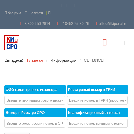
Форум
|
Новости
|
8 800 350 2014
+7 8452 75-30-76
office@kiportal.ru
Вы здесь:
Главная
Информация
СЕРВИСЫ
/
/
ФИО кадастрового инженера
Реестровый номер в ГРКИ
Номер в Реестре СРО
Квалификационный аттестат