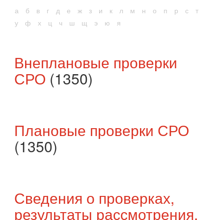
а
б
в
г
д
е
ж
з
и
к
л
м
н
о
п
р
с
т
у
ф
х
ц
ч
ш
щ
э
ю
я
Внеплановые проверки
СРО
(1350)
Плановые проверки СРО
(1350)
Сведения о проверках,
результаты рассмотрения,