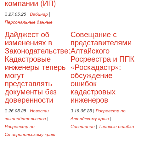
компании (ИП)
27.05.25
|
Вебинар
|
Персональные данные
Дайджест об
Совещание с
изменениях в
представителями
Законодательстве:
Алтайского
Кадастровые
Росреестра и ППК
инженеры теперь
«Роскадастр»:
могут
обсуждение
представлять
ошибок
документы без
кадастровых
доверенности
инженеров
26.05.25
|
Новости
19.05.25
|
Росреестр по
законодательства
|
Алтайскому краю
|
Росреестр по
Совещание
|
Типовые ошибки
Ставропольскому краю