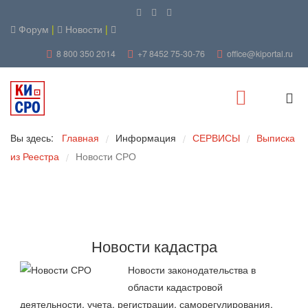
Форум
|
Новости
|
8 800 350 2014
+7 8452 75-30-76
office@kiportal.ru
Вы здесь:
Главная
Информация
СЕРВИСЫ
Выписка
/
/
/
из Реестра
Новости СРО
/
Новости кадастра
Новости законодательства в
области кадастровой
деятельности, учета, регистрации, саморегулирования.