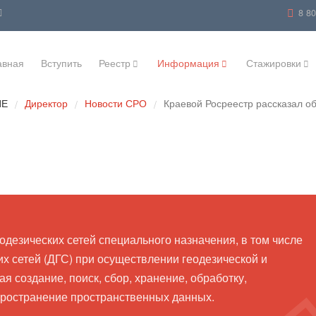
8 8
авная
Вступить
Реестр
Информация
Стажировки
ИЕ
Директор
Новости СРО
Краевой Росреестр рассказал об
/
/
/
одезических сетей специального назначения, в том числе
х сетей (ДГС) при осуществлении геодезической и
я создание, поиск, сбор, хранение, обработку,
пространение пространственных данных.