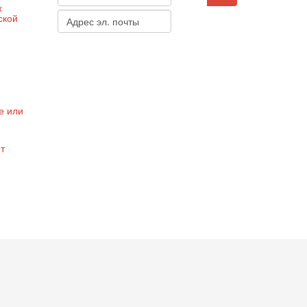
х
ской
е или
т