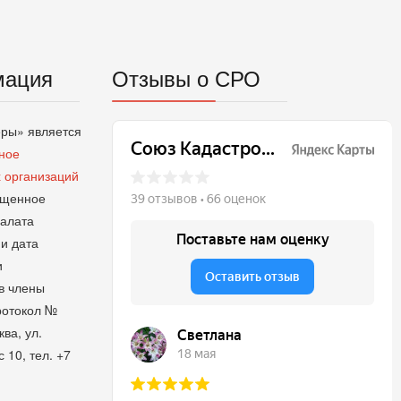
мация
Отзывы о СРО
ры» является
ное
 организаций
ащенное
палата
и дата
и
в члены
ротокол №
ква, ул.
 10, тел. +7