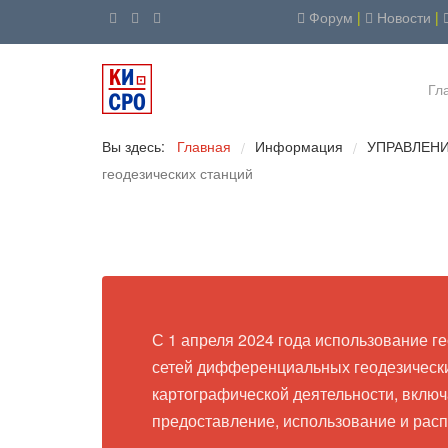
Форум
|
Новости
|
Гл
Вы здесь:
Главная
Информация
УПРАВЛЕН
/
/
геодезических станций
С 1 апреля 2024 года использование ге
сетей дифференциальных геодезически
картографической деятельности, включа
предоставление, использование и рас