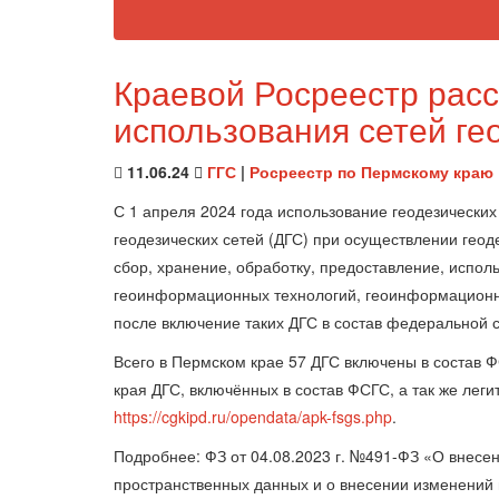
Краевой Росреестр расс
использования сетей ге
11.06.24
ГГС
|
Росреестр по Пермскому краю
С 1 апреля 2024 года использование геодезически
геодезических сетей (ДГС) при осуществлении геод
сбор, хранение, обработку, предоставление, испо
геоинформационных технологий, геоинформационн
после включение таких ДГС в состав федеральной с
Всего в Пермском крае 57 ДГС включены в состав 
края ДГС, включённых в состав ФСГС, а так же лег
https://cgkipd.ru/opendata/apk-fsgs.php
.
Подробнее: ФЗ от 04.08.2023 г. №491-ФЗ «О внесе
пространственных данных и о внесении изменений