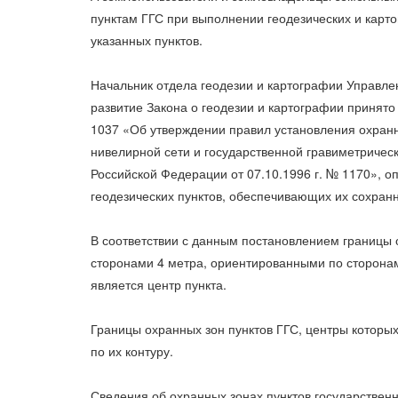
пунктам ГГС при выполнении геодезических и карто
указанных пунктов.
Начальник отдела геодезии и картографии Управле
развитие Закона о геодезии и картографии принят
1037 «Об утверждении правил установления охранны
нивелирной сети и государственной гравиметричес
Российской Федерации от 07.10.1996 г. № 1170», 
геодезических пунктов, обеспечивающих их сохранн
В соответствии с данным постановлением границы 
сторонами 4 метра, ориентированными по сторонам 
является центр пункта.
Границы охранных зон пунктов ГГС, центры которы
по их контуру.
Сведения об охранных зонах пунктов государствен