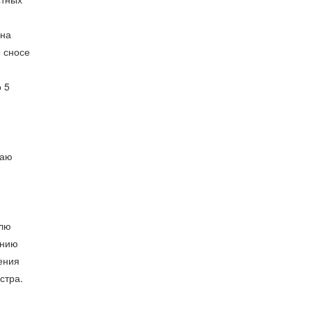
 на
 сносе
 5
раю
олю
анию
ения
стра.