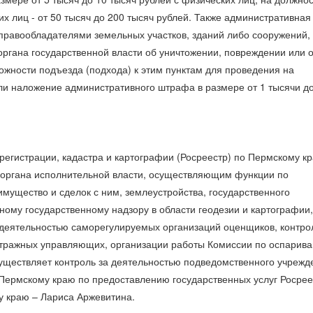
ких лиц - от 50 тысяч до 200 тысяч рублей. Также административная
правообладателями земельных участков, зданий либо сооружений,
ргана государственной власти об уничтожении, повреждении или о
можности подъезда (подхода) к этим пунктам для проведения на
ли наложение административного штрафа в размере от 1 тысячи до
егистрации, кадастра и картографии (Росреестр) по Пермскому к
органа исполнительной власти, осуществляющим функции по
мущество и сделок с ним, землеустройства, государственного
ному государственному надзору в области геодезии и картографии,
а деятельностью саморегулируемых организаций оценщиков, контр
итражных управляющих, организации работы Комиссии по оспарив
уществляет контроль за деятельностью подведомственного учрежд
Пермскому краю по предоставлению государственных услуг Росрее
у краю – Лариса Аржевитина.