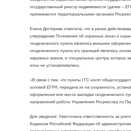
государственный реестр недвижимости (далее – ЕГ
принимаются территориальными органами Росреес
Елена Дегтярева отметила, что в ранее действова
утверждении Положения об охранных зонах и охран
геодезического пункта являлось внешнее оформлен
геодезического пункта его границей являлось основ
наружных знаков, и специальные центры которых за
зоны не устанавливались.
«В связи с тем, что пункты ГГС носят общегосударс
основой ЕГРН, передача их на сохранность, устано
оформления или места закладки геодезического пу
направлений работы Управления Росреестра по Пер
Для сведения: Ужесточена ответственность за унич
Кодексом Российской Федерации об административ
предусмотрена ответственность в виде штрафа в ра