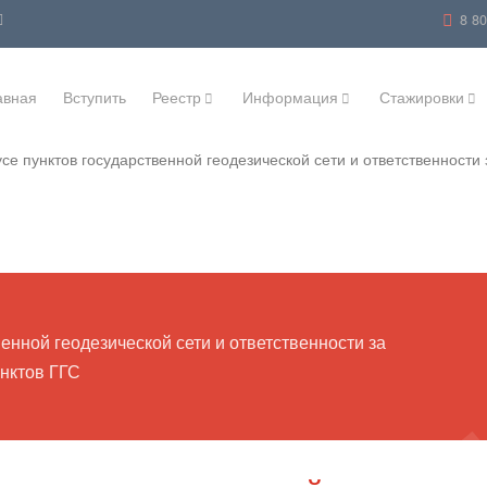
8 8
авная
Вступить
Реестр
Информация
Стажировки
се пунктов государственной геодезической сети и ответственности
енной геодезической сети и ответственности за
нктов ГГС