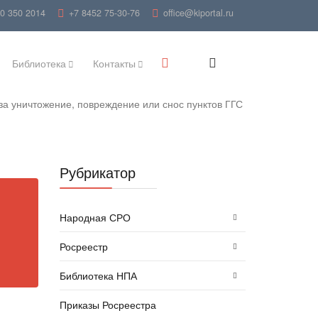
00 350 2014
+7 8452 75-30-76
office@kiportal.ru
Библиотека
Контакты
 за уничтожение, повреждение или снос пунктов ГГС
Рубрикатор
Народная СРО
Росреестр
Библиотека НПА
Приказы Росреестра