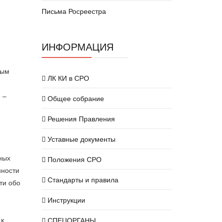
Письма Росреестра
ИНФОРМАЦИЯ
ным
ЛК КИ в СРО
 –
Общее собрание
Решения Правления
Уставные документы
ных
Положения СРО
нности
Стандарты и правила
ти обо
Инструкции
 к
СПЕЦОРГАНЫ