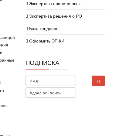
Экспертиза приостановок
Экспертиза решения о РО
База тендеров
раницей
Оформить ЭП КИ
ения
ли
хранные
ПОДПИСКА
й
го
фии.
стных