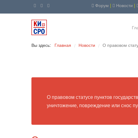
Форум
|
Новости
|
Гл
Вы здесь:
Главная
Новости
О правовом стату
/
/
О правовом статусе пунктов государств
уничтожение, повреждение или снос пу