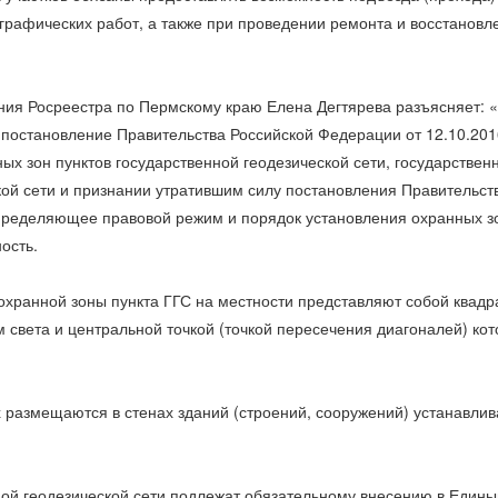
графических работ, а также при проведении ремонта и восстановл
ния Росреестра по Пермскому краю Елена Дегтярева разъясняет: 
о постановление Правительства Российской Федерации от 12.10.20
х зон пунктов государственной геодезической сети, государствен
кой сети и признании утратившим силу постановления Правительст
определяющее правовой режим и порядок установления охранных з
ость.
охранной зоны пункта ГГС на местности представляют собой квадр
света и центральной точкой (точкой пересечения диагоналей) кот
х размещаются в стенах зданий (строений, сооружений) устанавли
ной геодезической сети подлежат обязательному внесению в Едины