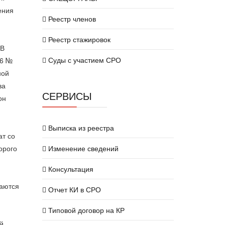
ения
Реестр членов
Реестр стажировок
«В
Суды с участием СРО
16 №
ной
ва
СЕРВИСЫ
он
Выписка из реестра
ат со
орого
Изменение сведений
Консультация
ваются
Отчет КИ в СРО
Типовой договор на КР
й