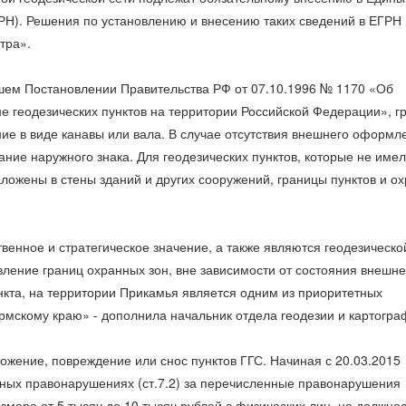
РН). Решения по установлению и внесению таких сведений в ЕГРН
тра».
вшем Постановлении Правительства РФ от 07.10.1996 № 1170 «Об
е геодезических пунктов на территории Российской Федерации», г
ие в виде канавы или вала. В случае отсутствия внешнего оформл
ание наружного знака. Для геодезических пунктов, которые не име
ложены в стены зданий и других сооружений, границы пунктов и о
твенное и стратегическое значение, а также являются геодезическо
вление границ охранных зон, вне зависимости от состояния внешне
нкта, на территории Прикамья является одним из приоритетных
мскому краю» - дополнила начальник отдела геодезии и картогра
тожение, повреждение или снос пунктов ГГС. Начиная с 20.03.2015
ных правонарушениях (ст.7.2) за перечисленные правонарушения
змере от 5 тысяч до 10 тысяч рублей с физических лиц, на должно