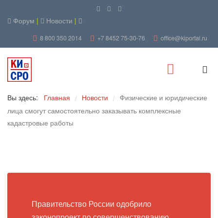
Форум
|
Новости
|
8 800 350 2014
+7 8452 75-30-76
office@kiportal.ru
Вы здесь:
Главная
Новости
Физические и юридические
/
/
лица смогут самостоятельно заказывать комплексные
кадастровые работы
Правительство России одобрило
законопроект по совершенствованию