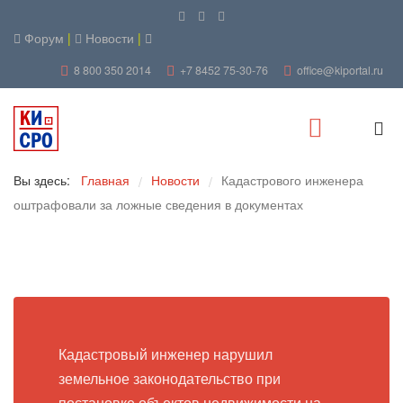
Форум
|
Новости
|
8 800 350 2014
+7 8452 75-30-76
office@kiportal.ru
Вы здесь:
Главная
Новости
Кадастрового инженера
/
/
оштрафовали за ложные сведения в документах
Кадастровый инженер нарушил
земельное законодательство при
постановке объектов недвижимости на