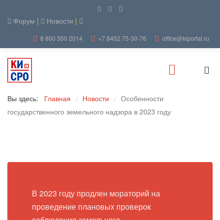
Форум
|
Новости
|
8 800 350 2014
+7 8452 75-30-76
office@kiportal.ru
Вы здесь:
Главная
Новости
Особенности
/
/
государственного земельного надзора в 2023 году
В 2023 году продлен мораторий на
проведение плановых проверок
соблюдения земельного