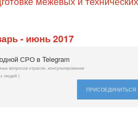
готовке межевых и технически
арь - июнь 2017
родной СРО в T
elegram
ых вопросов отрасли, консультирование
х людей )
ПРИСОЕДИНИТЬСЯ