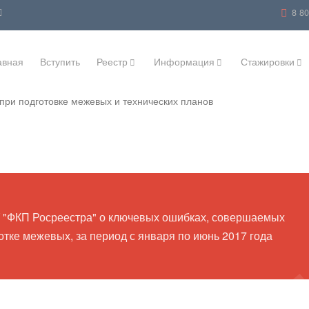
8 8
авная
Вступить
Реестр
Информация
Стажировки
при подготовке межевых и технических планов
"ФКП Росреестра" о ключевых ошибках, совершаемых
тке межевых, за период с января по июнь 2017 года