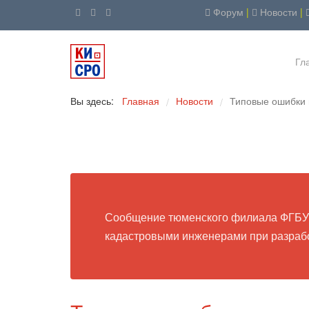
Форум
|
Новости
|
Гл
Вы здесь:
Главная
Новости
Типовые ошибки 
/
/
Сообщение тюменского филиала ФГБУ 
кадастровыми инженерами при разрабо