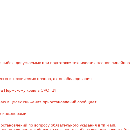
шибок, допускаемых при подготовке технических планов линейны
вых и технических планов, актов обследования
ра Пермскому краю в СРО КИ
раю в целях снижения приостановлений сообщает
и инженерами
становлений по вопросу обязательного указания в тп и мп,
инения или иного действия, связанного с образованием нового объ