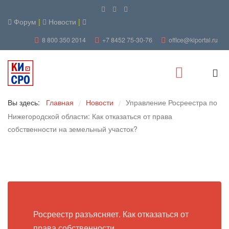
Форум
|
Новости
|
8 800 350 2014
+7 8452 75-30-76
office@kiportal.ru
Вы здесь:
Главная
Новости
Управление Росреестра по
/
/
Нижегородской области: Как отказаться от права
собственности на земельный участок?
Росреестр разъясняет. Как отказаться от
права собственности