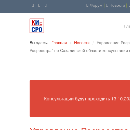
Форум
|
Новости
|
Гл
Вы здесь:
Главная
Новости
Управление Роср
/
/
Росреестра" по Сахалинской области консультации
Консультации будут проходить 13.10.202