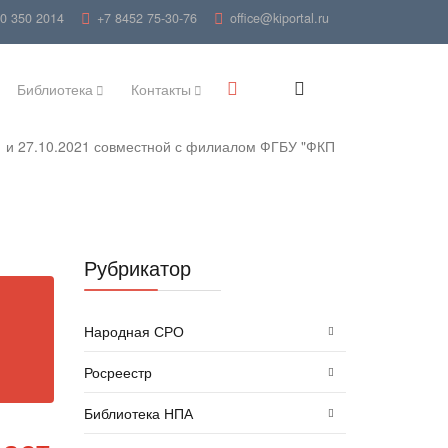
00 350 2014
+7 8452 75-30-76
office@kiportal.ru
Библиотека
Контакты
1 и 27.10.2021 совместной с филиалом ФГБУ "ФКП
Рубрикатор
Народная СРО
Росреестр
Библиотека НПА