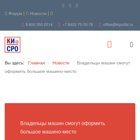
Форум
|
Новости
|
8 800 350 2014
+7 8452 75-30-76
office@kiportal.ru
Вы здесь:
Главная
Новости
Владельцы машин смогут
/
/
оформить большое машино-место
Владельцы машин смогут оформить
большое машино-место