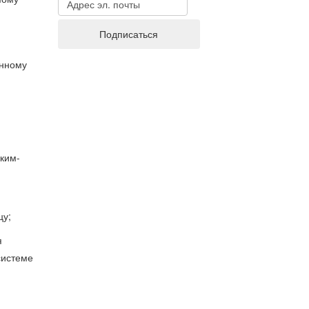
енному
ким-
цу;
я
системе