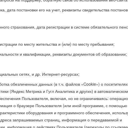
, дата постановки его на учет, реквизиты свидетельства постанов
нного страхования, дата регистрации в системе обязательного пен
истрации по месту жительства и (или) по месту пребывания;
иальности и квалификации, реквизиты документов об образовании;
оциальных сетях, и др. Интернет-ресурсах;
ботка обезличенных данных (в т.ч. файлов «Cookie») о посетителях
тики (Яндекс Метрика и Гугл Аналитика и других) в автоматическом
беспечения Пользователя, включая, но не ограничиваясь: операци
рмация о браузере Пользователя (или иной программе, с помощью
характеристики оборудования и программного обеспечения, исполь
, адреса запрашиваемых страниц, информация о передаваемой и
ии, информация о действиях Пользователя (переходы по ссылкам