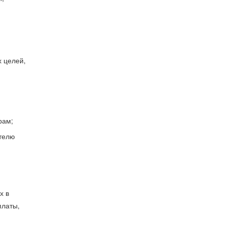
 целей,
рам;
ателю
х в
платы,