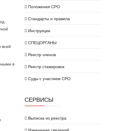
Положения СРО
Стандарты и правила
бод
тной
Инструкции
СПЕЦОРГАНЫ
о всей
Реестр членов
нными в
Реестр стажировок
Суды с участием СРО
СЕРВИСЫ
Выписка из реестра
м
Изменение сведений