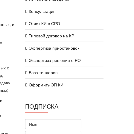
Консультация
Отчет КИ в СРО
нных, и
Типовой договор на КР
ия
Экспертиза приостановок
Экспертиза решения о РО
мых с
База тендеров
р,
едачу
Оформить ЭП КИ
ных;
ли
ПОДПИСКА
я
мому