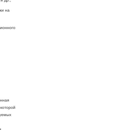
ки на
сионного
онная
 которой
зуемых
и,