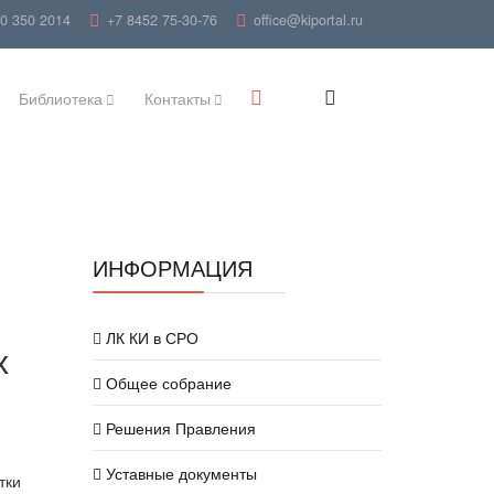
00 350 2014
+7 8452 75-30-76
office@kiportal.ru
Библиотека
Контакты
ИНФОРМАЦИЯ
ЛК КИ в СРО
х
Общее собрание
Решения Правления
Уставные документы
тки