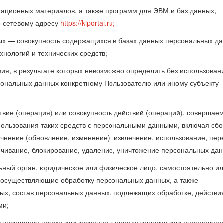
рмационных материалов, а также программ для ЭВМ и баз данных,
о сетевому адресу
https://kiportal.ru;
х — совокупность содержащихся в базах данных персональных да
нологий и технических средств;
ия, в результате которых невозможно определить без использован
ональных данных конкретному Пользователю или иному субъекту
твие (операция) или совокупность действий (операций), совершае
пользования таких средств с персональными данными, включая сбо
очнение (обновление, изменение), извлечение, использование, пер
личивание, блокирование, удаление, уничтожение персональных дан
льный орган, юридическое или физическое лицо, самостоятельно и
) осуществляющие обработку персональных данных, а также
х, состав персональных данных, подлежащих обработке, действи
ми;
относящаяся прямо или косвенно к определенному или определяе