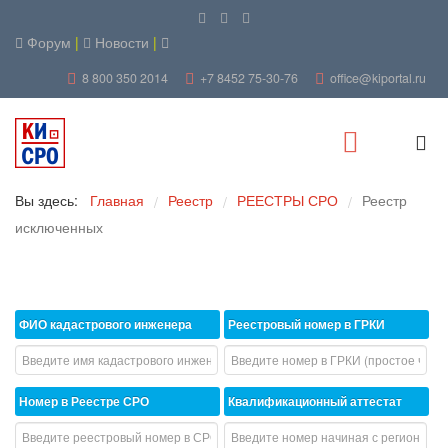
Форум
|
Новости
|
8 800 350 2014
+7 8452 75-30-76
office@kiportal.ru
Вы здесь:
Главная
Реестр
РЕЕСТРЫ СРО
Реестр
/
/
/
исключенных
ФИО кадастрового инженера
Реестровый номер в ГРКИ
Номер в Реестре СРО
Квалификационный аттестат