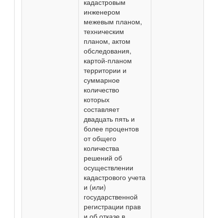
кадастровым
инженером
межевым планом,
техническим
планом, актом
обследования,
картой-планом
территории и
суммарное
количество
которых
составляет
двадцать пять и
более процентов
от общего
количества
решений об
осуществлении
кадастрового учета
и (или)
государственной
регистрации прав
и об отказе в