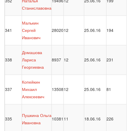
352
Наталья
19496
12
25.06.16
199
Станиславовна
Малькин
341
Сергей
28020
12
25.06.16
194
Иванович
Домашова
338
Лариса
8937
12
25.06.16
231
Георгиевна
Копейкин
337
Михаил
13508
12
25.06.16
81
Алексеевич
Пушкина Ольга
335
10381
11
18.06.16
226
Ивановна