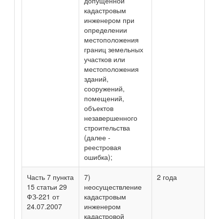
допущенной
кадастровым
инженером при
определении
местоположения
границ земельных
участков или
местоположения
зданий,
сооружений,
помещений,
объектов
незавершенного
строительства
(далее -
реестровая
ошибка);
Часть 7 пункта
7)
2 года
15 статьи 29
неосуществление
ФЗ-221 от
кадастровым
24.07.2007
инженером
кадастровой