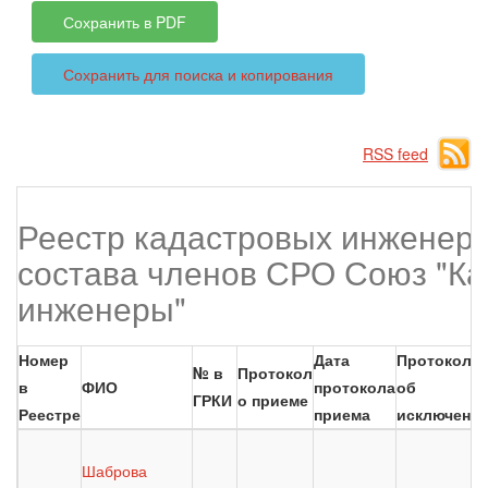
Сохранить в PDF
Сохранить для поиска и копирования
RSS feed
Реестр кадастровых инженеро
состава членов СРО Союз "К
инженеры"
Номер
Дата
Протокол
№ в
Протокол
в
ФИО
протокола
об
ГРКИ
о приеме
Реестре
приема
исключени
Шаброва