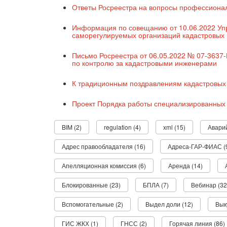
Ответы Росреестра на вопросы профессиональ
Информация по совещанию от 10.06.2022 Упр
саморегулируемых организаций кадастровых
Письмо Росреестра от 06.05.2022 № 07-3637
по контролю за кадастровыми инженерами
К традиционным поздравлениям кадастровых
Проект Порядка работы специализированных 
BIM (2)
regulation (4)
xml (15)
Аварий
Адрес правообладателя (16)
Адреса-ГАР-ФИАС (
Апелляционная комиссия (6)
Аренда (14)
Блокированные (23)
БПЛА (7)
Вебинар (32
Вспомогательные (2)
Выдел доли (12)
Вык
ГИС ЖКХ (1)
ГНСС (2)
Горячая линия (86)