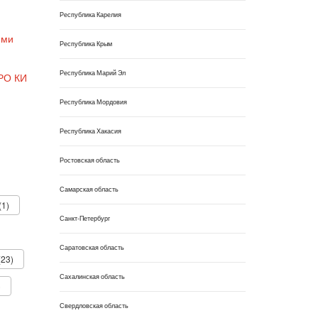
Республика Карелия
ями
Республика Крым
Республика Марий Эл
СРО КИ
Республика Мордовия
Республика Хакасия
Ростовская область
Самарская область
(1)
Санкт-Петербург
Саратовская область
23)
Сахалинская область
)
Свердловская область