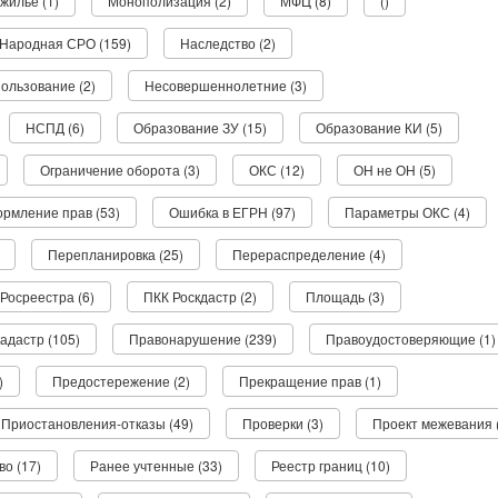
жилье (1)
Монополизация (2)
МФЦ (8)
()
Народная СРО (159)
Наследство (2)
ользование (2)
Несовершеннолетние (3)
НСПД (6)
Образование ЗУ (15)
Образование КИ (5)
Ограничение оборота (3)
ОКС (12)
ОН не ОН (5)
рмление прав (53)
Ошибка в ЕГРН (97)
Параметры ОКС (4)
Перепланировка (25)
Перераспределение (4)
Росреестра (6)
ПКК Роскдастр (2)
Площадь (3)
адастр (105)
Правонарушение (239)
Правоудостоверяющие (1)
)
Предостережение (2)
Прекращение прав (1)
Приостановления-отказы (49)
Проверки (3)
Проект межевания 
о (17)
Ранее учтенные (33)
Реестр границ (10)