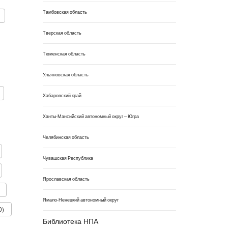
Тамбовская область
Тверская область
Тюменская область
Ульяновская область
Хабаровский край
Ханты-Мансийский автономный округ – Югра
Челябинская область
Чувашская Республика
Ярославская область
Ямало-Ненецкий автономный округ
0)
Библиотека НПА