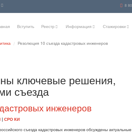
|
8 8
авная
Вступить
Реестр
Информация
Стажировки
литика
Резолюция 10 съезда кадастровых инженеров
/
ены ключевые решения,
ми съезда
адастровых инженеров
И
|
СРО КИ
российского съезда кадастровых инженеров обсуждены актуальные