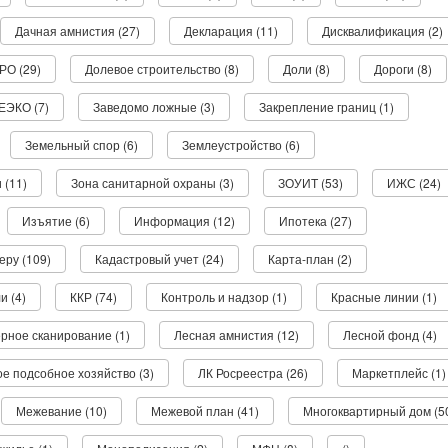
Дачная амнистия (27)
Декларация (11)
Дисквалификация (2)
РО (29)
Долевое строительство (8)
Доли (8)
Дороги (8)
ЕЭКО (7)
Заведомо ложные (3)
Закрепление границ (1)
Земельный спор (6)
Землеустройство (6)
 (11)
Зона санитарной охраны (3)
ЗОУИТ (53)
ИЖС (24)
Изъятие (6)
Информация (12)
Ипотека (27)
еру (109)
Кадастровый учет (24)
Карта-план (2)
и (4)
ККР (74)
Контроль и надзор (1)
Красные линии (1)
рное сканирование (1)
Лесная амнистия (12)
Лесной фонд (4)
е подсобное хозяйство (3)
ЛК Росреестра (26)
Маркетплейс (1)
Межевание (10)
Межевой план (41)
Многоквартирный дом (5