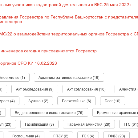
ных участников кадастровой деятельности к ВКС 25 мая 2022 г
авления Росреестра по Республике Башкортостан с представител
 инженеров
-МС/22 о взаимодействии территориальных органов Росреестра с 
 инженеров сегодня присоединяется Росреестр
органов СРО КИ 16.02.2023
ное жилье (1)
Административное наказание (19)
9)
Акт обследования (9)
Акт согласования (10)
Амнистия 
Арест (4)
Аукцион (2)
Бесхозяйные (6)
Блог (10)
)
Вид разрешенного использования (76)
Временные-архивные (
уп (23)
Газификация (3)
Гаражная амнистия (28)
ГГС (61
Госпошлина (4)
ГПЗУ (2)
ГСК (4)
ГФДЗ (23)