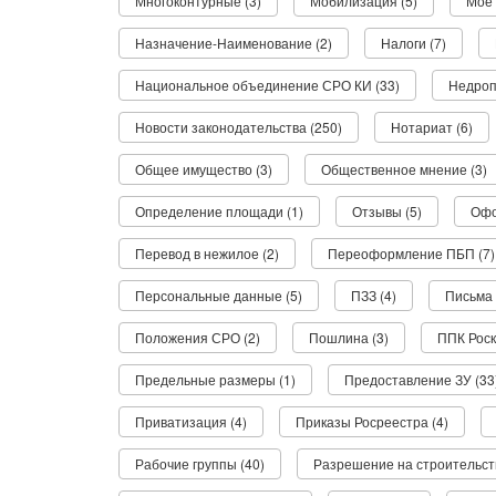
Многоконтурные (3)
Мобилизация (5)
Мое 
Назначение-Наименование (2)
Налоги (7)
Национальное объединение СРО КИ (33)
Недроп
Новости законодательства (250)
Нотариат (6)
Общее имущество (3)
Общественное мнение (3)
Определение площади (1)
Отзывы (5)
Офо
Перевод в нежилое (2)
Переоформление ПБП (7)
Персональные данные (5)
ПЗЗ (4)
Письма 
Положения СРО (2)
Пошлина (3)
ППК Роск
Предельные размеры (1)
Предоставление ЗУ (33
Приватизация (4)
Приказы Росреестра (4)
Рабочие группы (40)
Разрешение на строительств