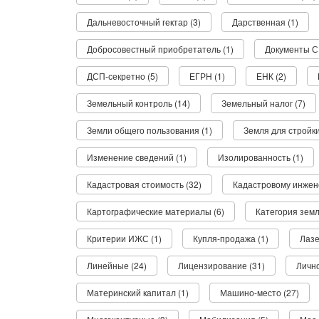
Дальневосточный гектар (3)
Дарственная (1)
Добросовестный приобретатель (1)
Документы С
ДСП-секретно (5)
ЕГРН (1)
ЕНК (2)
Земельный контроль (14)
Земельный налог (7)
Земли общего пользования (1)
Земля для стройки
Изменение сведений (1)
Изолированность (1)
Кадастровая стоимость (32)
Кадастровому инжен
Картографические материалы (6)
Категория земл
Критерии ИЖС (1)
Купля-продажа (1)
Лазе
Линейные (24)
Лицензирование (31)
Лично
Материнский капитал (1)
Машино-место (27)