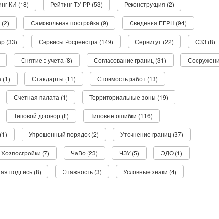
нг КИ (18)
Рейтинг ТУ РР (53)
Реконструкция (2)
 (2)
Самовольная постройка (9)
Сведения ЕГРН (94)
р (33)
Сервисы Росреестра (149)
Сервитут (22)
СЗЗ (8)
Снятие с учета (8)
Согласование границ (31)
Сооружени
 (1)
Стандарты (11)
Стоимость работ (13)
Счетная палата (1)
Территориальные зоны (19)
Типовой договор (8)
Типовые ошибки (116)
(1)
Упрошенный порядок (2)
Уточнение границ (37)
Хозпостройки (7)
ЧаВо (23)
ЧЗУ (5)
ЭДО (1)
ая подпись (8)
Этажность (3)
Условные знаки (4)