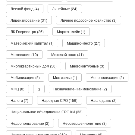
Лесной фонд (4)
Линейные (24)
Лицензирование (31)
Личное подсобное хозяйство (3)
ЛК Росреестра (26)
Маркетплейс (1)
Материнский капитал (1)
Машино-место (27)
Межевание (10)
Межевой план (41)
Многоквартирный дом (50)
Многоконтурные (3)
Мобилизация (5)
Мое жилье (1)
Монополизация (2)
МФЦ (8)
()
Назначение-Наименование (2)
Налоги (7)
Народная СРО (159)
Наследство (2)
Национальное объединение СРО КИ (33)
Недропользование (2)
Несовершеннолетние (3)
Новости законодательства (250)
Нотариат (6)