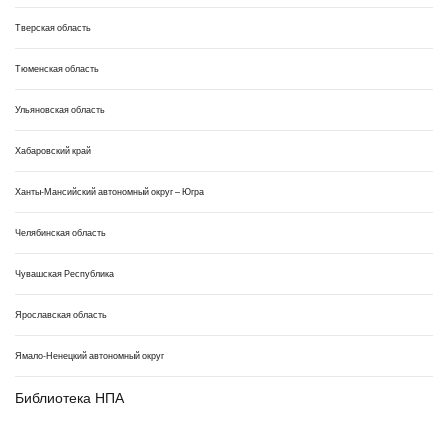
Тверская область
Тюменская область
Ульяновская область
Хабаровский край
Ханты-Мансийский автономный округ – Югра
Челябинская область
Чувашская Республика
Ярославская область
Ямало-Ненецкий автономный округ
Библиотека НПА