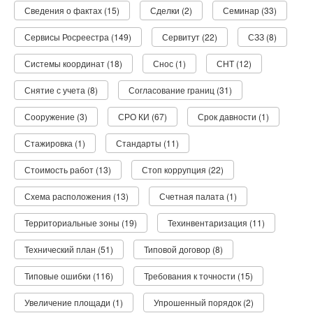
Сведения о фактах (15)
Сделки (2)
Семинар (33)
Сервисы Росреестра (149)
Сервитут (22)
СЗЗ (8)
Системы координат (18)
Снос (1)
СНТ (12)
Снятие с учета (8)
Согласование границ (31)
Сооружение (3)
СРО КИ (67)
Срок давности (1)
Стажировка (1)
Стандарты (11)
Стоимость работ (13)
Стоп коррупция (22)
Схема расположения (13)
Счетная палата (1)
Территориальные зоны (19)
Техинвентаризация (11)
Технический план (51)
Типовой договор (8)
Типовые ошибки (116)
Требования к точности (15)
Увеличение площади (1)
Упрошенный порядок (2)