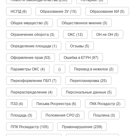
НСПД (6)
Образование ЗУ (15)
Образование КИ (5)
Общее имущество (3)
Общественное мнение (3)
Ограничение оборота (3)
ОКС (12)
ОН не ОН (5)
Определение площади (1)
Отзывы (5)
Оформление прав (53)
Ошибка в ЕГРН (97)
Параметры ОКС (4)
()
Перевод в нежилое (2)
Переоформление ПБП (7)
Перепланировка (25)
Перераспределение (4)
Персональные данные (5)
ПЗЗ (4)
Письма Росреестра (6)
ПКК Роскдастр (2)
Площадь (3)
Положения СРО (2)
Пошлина (3)
ППК Роскадастр (105)
Правонарушение (239)