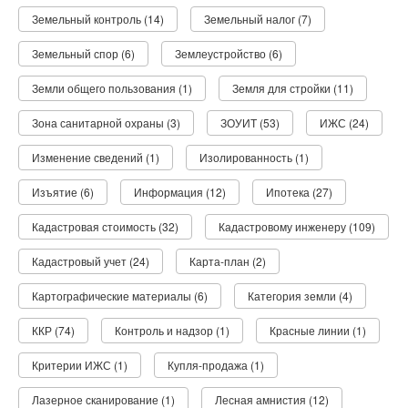
Земельный контроль (14)
Земельный налог (7)
Земельный спор (6)
Землеустройство (6)
Земли общего пользования (1)
Земля для стройки (11)
Зона санитарной охраны (3)
ЗОУИТ (53)
ИЖС (24)
Изменение сведений (1)
Изолированность (1)
Изъятие (6)
Информация (12)
Ипотека (27)
Кадастровая стоимость (32)
Кадастровому инженеру (109)
Кадастровый учет (24)
Карта-план (2)
Картографические материалы (6)
Категория земли (4)
ККР (74)
Контроль и надзор (1)
Красные линии (1)
Критерии ИЖС (1)
Купля-продажа (1)
Лазерное сканирование (1)
Лесная амнистия (12)