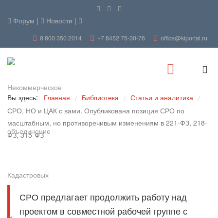
Форум
|
Новости
|
8 800 350 2014
+7 8452 75-30-76
office@kiportal.ru
Вы здесь:
Главная
Библиотека
Статьи и аналитика
/
/
/
СРО, НО и ЦАК с вами. Опубликована позиция СРО по
масштабным, но противоречивым изменениям в 221-ФЗ, 218-
ФЗ, 315-ФЗ
СРО предлагает продолжить работу над
проектом в совместной рабочей группе с