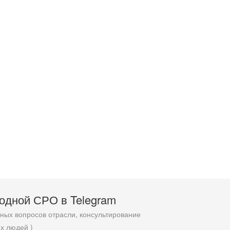
родной СРО в T
elegram
ых вопросов отрасли, консультирование
х людей )