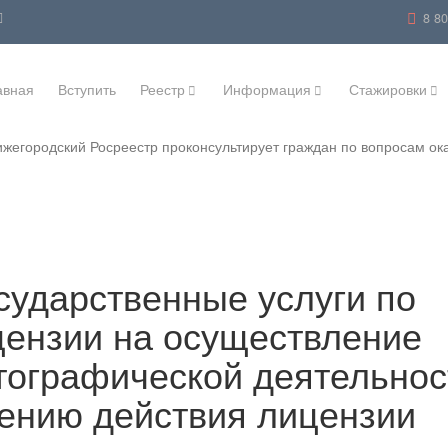
8 8
авная
Вступить
Реестр
Информация
Стажировки
Нижегородский Росреестр проконсультирует граждан по вопросам ок
сударственные услуги по
ензии на осуществление
ртографической деятельнос
щению действия лицензии