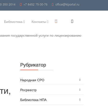
00 350 2014
+7 8452 75-30-76
office@kiportal.ru
Библиотека
Контакты
азания государственной услуги по лицензированию
Рубрикатор
Народная СРО
ти,
Росреестр
Библиотека НПА