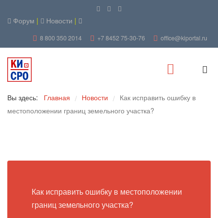
Форум
|
Новости
|
8 800 350 2014
+7 8452 75-30-76
office@kiportal.ru
Вы здесь:
Главная
Новости
Как исправить ошибку в
/
/
местоположении границ земельного участка?
Как исправить ошибку в местоположении
границ земельного участка?