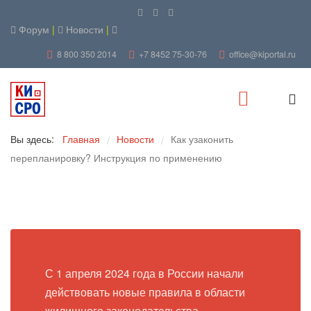
Форум
|
Новости
|
8 800 350 2014
+7 8452 75-30-76
office@kiportal.ru
Вы здесь:
Главная
Новости
Как узаконить
/
/
перепланировку? Инструкция по применению
С 1 апреля 2024 года в России начали
действовать новые правила в области
жилищного законодательства,