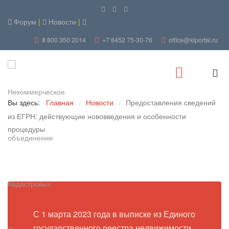
Форум
|
Новости
|
8 800 350 2014
+7 8452 75-30-76
office@kiportal.ru
Вы здесь:
Главная
Новости
Предоставления сведений
/
/
из ЕГРН: действующие нововведения и особенности
процедуры
С 1 марта 2023 года в выписке из Единого
государственного реестра недвижимости