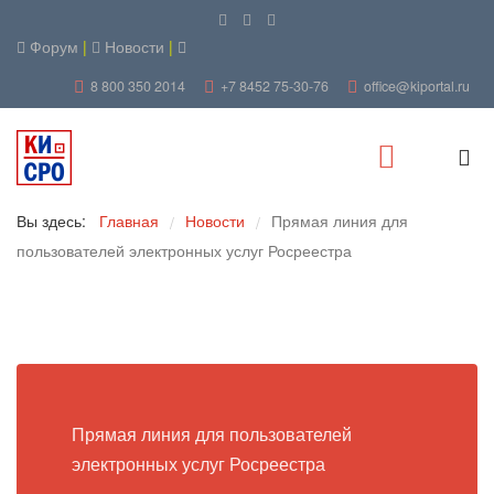
Форум
|
Новости
|
8 800 350 2014
+7 8452 75-30-76
office@kiportal.ru
Вы здесь:
Главная
Новости
Прямая линия для
/
/
пользователей электронных услуг Росреестра
Прямая линия для пользователей
электронных услуг Росреестра