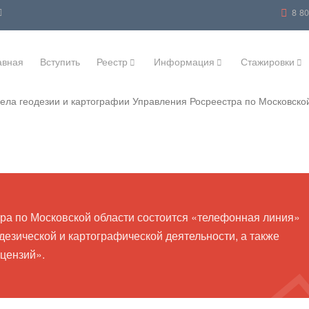
8 8
авная
Вступить
Реестр
Информация
Стажировки
ела геодезии и картографии Управления Росреестра по Московско
ра по Московской области состоится «телефонная линия»
дезической и картографической деятельности, а также
цензий».