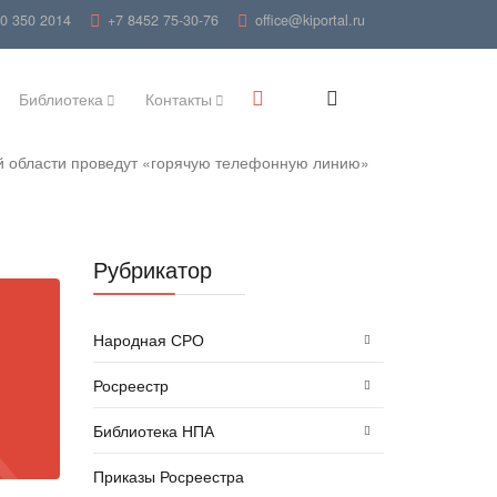
00 350 2014
+7 8452 75-30-76
office@kiportal.ru
Библиотека
Контакты
й области проведут «горячую телефонную линию»
Рубрикатор
Народная СРО
Росреестр
Библиотека НПА
Приказы Росреестра