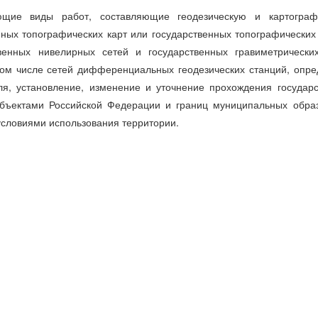
щие виды работ, составляющие геодезическую и картограф
нных топографических карт или государственных топографических
твенных нивелирных сетей и государственных гравиметрически
 том числе сетей дифференциальных геодезических станций, опр
я, установление, изменение и уточнение прохождения государ
убъектами Российской Федерации и границ муниципальных образ
условиями использования территории.