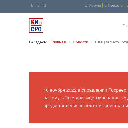
Форум
|
Новости
|
Гл
Вы здесь:
Главная
Новости
Специалисты отд
/
/
16 ноября 2022 в Управлении Росреест
на тему: «Порядок лицензирования гео
предоставления выписок из реестра ли