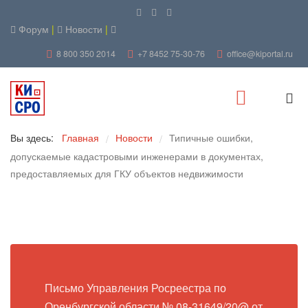
Форум
|
Новости
|
8 800 350 2014
+7 8452 75-30-76
office@kiportal.ru
Вы здесь:
Главная
Новости
Типичные ошибки,
/
/
допускаемые кадастровыми инженерами в документах,
предоставляемых для ГКУ объектов недвижимости
Письмо Управления Росреестра по
Оренбургской области № 08-31649/20@ от