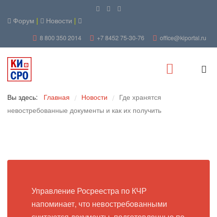
Форум
|
Новости
|
8 800 350 2014
+7 8452 75-30-76
office@kiportal.ru
Вы здесь:
Главная
Новости
Где хранятся
/
/
невостребованные документы и как их получить
Управление Росреестра по КЧР
напоминает, что невостребованными
считаются документы, подготовленные по