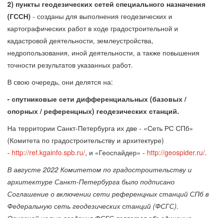
2) пункты
геодезических сетей специального назначения
(ГССН)
- созданы для выполнения геодезических и
картографических работ в ходе градостроительной и
кадастровой деятельности, землеустройства,
недропользования, иной деятельности, а также повышения
точности результатов указанных работ.
В свою очередь, они делятся на:
-
спутниковые сети дифференциальных (базовых /
опорных / референцных) геодезических станций.
На территории Санкт-Петербурга их две - «Сеть РС СПб»
(Комитета по градостроительству и архитектуре)
-
http://ref.kgainfo.spb.ru/
, и «Геоспайдер» -
http://geospider.ru/
.
В августе 2022 Комитетом по градостроительству и
архитектуре Санкт-Петербурга было подписано
Соглашение о включении сети референцных станций СПб в
Федеральную сеть геодезических станций (ФСГС).
Основной целью создания ФСГС является объединение