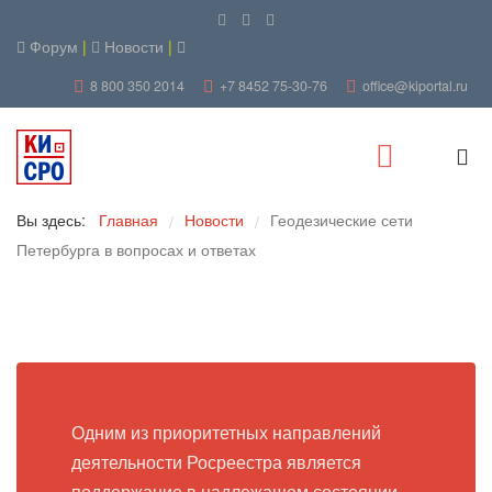
Форум
|
Новости
|
8 800 350 2014
+7 8452 75-30-76
office@kiportal.ru
Вы здесь:
Главная
Новости
Геодезические сети
/
/
Петербурга в вопросах и ответах
Одним из приоритетных направлений
деятельности Росреестра является
поддержание в надлежащем состоянии