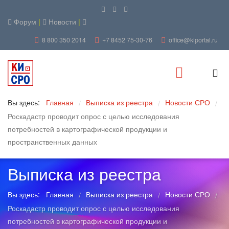
Форум
|
Новости
|
8 800 350 2014
+7 8452 75-30-76
office@kiportal.ru
Вы здесь:
Главная
Выписка из реестра
Новости СРО
/
/
/
Роскадастр проводит опрос с целью исследования
потребностей в картографической продукции и
пространственных данных
Выписка из реестра
Вы здесь:
Главная
Выписка из реестра
Новости СРО
/
/
/
Роскадастр проводит опрос с целью исследования
потребностей в картографической продукции и