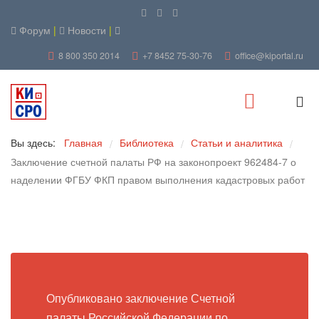
Форум
|
Новости
|
8 800 350 2014
+7 8452 75-30-76
office@kiportal.ru
Вы здесь:
Главная
Библиотека
Статьи и аналитика
/
/
/
Заключение счетной палаты РФ на законопроект 962484-7 о
наделении ФГБУ ФКП правом выполнения кадастровых работ
Опубликовано заключение Счетной
палаты Российской Федерации по