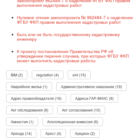
законопроект 962484-7 о наделении ФГБУ ФКП правом
выполнения кадастровых работ
Нулевое чтение законопроекта № 962484-7 о наделении
ФГБУ ФКП правом выполнения кадастровых работ
Быть или не быть государственному кадастровому
инженеру
К проекту постановления Правительства РФ об
утверждении перечня случаев, при которых ФГБУ ФКП
может выполнять кадастровые работы
BIM (2)
regulation (4)
xml (15)
Аварийное жилье (1)
Административное наказание (19)
Адрес правообладателя (16)
Адреса-ГАР-ФИАС (9)
Акт обследования (9)
Акт согласования (10)
Амнистия (1)
Апелляционная комиссия (6)
Аренда (14)
Арест (4)
Аукцион (2)