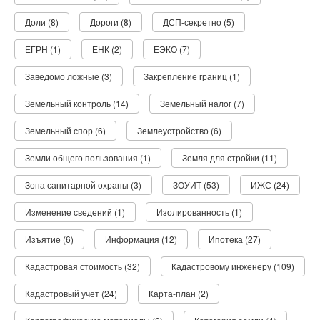
Доли (8)
Дороги (8)
ДСП-секретно (5)
ЕГРН (1)
ЕНК (2)
ЕЭКО (7)
Заведомо ложные (3)
Закрепление границ (1)
Земельный контроль (14)
Земельный налог (7)
Земельный спор (6)
Землеустройство (6)
Земли общего пользования (1)
Земля для стройки (11)
Зона санитарной охраны (3)
ЗОУИТ (53)
ИЖС (24)
Изменение сведений (1)
Изолированность (1)
Изъятие (6)
Информация (12)
Ипотека (27)
Кадастровая стоимость (32)
Кадастровому инженеру (109)
Кадастровый учет (24)
Карта-план (2)